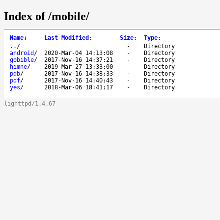
Index of /mobile/
Name
↓
Last Modified
:
Size
:
Type
:
..
/
-
Directory
android
/
2020-Mar-04 14:13:08
-
Directory
gobible
/
2017-Nov-16 14:37:21
-
Directory
himne
/
2019-Mar-27 13:33:00
-
Directory
pdb
/
2017-Nov-16 14:38:33
-
Directory
pdf
/
2017-Nov-16 14:40:43
-
Directory
yes
/
2018-Mar-06 18:41:17
-
Directory
lighttpd/1.4.67