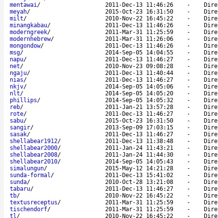
mentawai
/
2011-Dec-13 11:46:26
-
Dire
meyah
/
2015-Oct-23 16:31:50
-
Dire
milt
/
2010-Nov-22 16:45:22
-
Dire
minangkabau
/
2011-Dec-13 11:46:26
-
Dire
moderngreek
/
2011-Mar-31 11:25:59
-
Dire
modernhebrew
/
2011-Mar-31 11:26:06
-
Dire
mongondow
/
2011-Dec-13 11:46:26
-
Dire
msg
/
2014-Sep-05 14:04:55
-
Dire
napu
/
2011-Dec-13 11:46:27
-
Dire
net
/
2010-Nov-23 09:08:28
-
Dire
ngaju
/
2011-Dec-13 11:40:44
-
Dire
nias
/
2011-Dec-13 11:46:27
-
Dire
nkjv
/
2014-Sep-05 14:05:06
-
Dire
nlt
/
2014-Sep-05 14:05:20
-
Dire
phillips
/
2014-Sep-05 14:05:32
-
Dire
reb
/
2011-Jan-21 13:57:28
-
Dire
rote
/
2011-Dec-13 11:46:27
-
Dire
sabu
/
2015-Oct-23 16:31:50
-
Dire
sangir
/
2013-Sep-09 17:03:15
-
Dire
sasak
/
2011-Dec-13 11:46:27
-
Dire
shellabear1912
/
2011-Dec-13 11:38:48
-
Dire
shellabear2000
/
2011-Jan-24 11:43:21
-
Dire
shellabear2008
/
2011-Jan-24 11:44:30
-
Dire
shellabear2010
/
2014-Sep-05 14:05:43
-
Dire
simalungun
/
2015-May-12 14:21:28
-
Dire
sunda-formal
/
2011-Dec-13 15:41:02
-
Dire
sunda
/
2010-Oct-28 13:21:08
-
Dire
tabaru
/
2011-Dec-13 11:46:27
-
Dire
tb
/
2010-Nov-22 16:45:22
-
Dire
textusreceptus
/
2011-Mar-31 11:25:59
-
Dire
tischendorf
/
2011-Mar-31 11:25:59
-
Dire
tl
/
2010-Nov-22 16:45:22
-
Dire