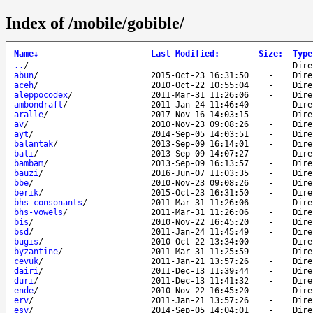
Index of /mobile/gobible/
Name
↓
Last Modified
:
Size
:
Type
..
/
-
Dire
abun
/
2015-Oct-23 16:31:50
-
Dire
aceh
/
2010-Oct-22 10:55:04
-
Dire
aleppocodex
/
2011-Mar-31 11:26:06
-
Dire
ambondraft
/
2011-Jan-24 11:46:40
-
Dire
aralle
/
2017-Nov-16 14:03:15
-
Dire
av
/
2010-Nov-23 09:08:26
-
Dire
ayt
/
2014-Sep-05 14:03:51
-
Dire
balantak
/
2013-Sep-09 16:14:01
-
Dire
bali
/
2013-Sep-09 14:07:27
-
Dire
bambam
/
2013-Sep-09 16:13:57
-
Dire
bauzi
/
2016-Jun-07 11:03:35
-
Dire
bbe
/
2010-Nov-23 09:08:26
-
Dire
berik
/
2015-Oct-23 16:31:50
-
Dire
bhs-consonants
/
2011-Mar-31 11:26:06
-
Dire
bhs-vowels
/
2011-Mar-31 11:26:06
-
Dire
bis
/
2010-Nov-22 16:45:20
-
Dire
bsd
/
2011-Jan-24 11:45:49
-
Dire
bugis
/
2010-Oct-22 13:34:00
-
Dire
byzantine
/
2011-Mar-31 11:25:59
-
Dire
cevuk
/
2011-Jan-21 13:57:26
-
Dire
dairi
/
2011-Dec-13 11:39:44
-
Dire
duri
/
2011-Dec-13 11:41:32
-
Dire
ende
/
2010-Nov-22 16:45:20
-
Dire
erv
/
2011-Jan-21 13:57:26
-
Dire
esv
/
2014-Sep-05 14:04:01
-
Dire