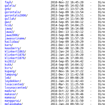
fayh
/
2010-Nov-22 16:45:20
-
Dire
galela
/
2014-Sep-05 14:02:58
-
Dire
gnb
/
2011-Jan-21 13:57:26
-
Dire
gorontalo
/
2013-Sep-09 16:13:54
-
Dire
gorontalo2006
/
2013-Sep-09 16:13:51
-
Dire
gullah
/
2011-Jan-24 11:54:30
-
Dire
gwv
/
2014-Sep-05 14:04:12
-
Dire
hcsb
/
2014-Sep-05 14:04:25
-
Dire
jawa
/
2013-Sep-09 16:14:08
-
Dire
jawa2
/
2011-Dec-13 11:42:12
-
Dire
jawa2006
/
2013-Sep-09 16:16:46
-
Dire
jawasuriname
/
2013-Sep-09 11:57:19
-
Dire
kailidaa
/
2013-Sep-09 16:20:29
-
Dire
karo
/
2011-Dec-13 14:55:10
-
Dire
keasberry
/
2011-Dec-08 12:28:29
-
Dire
klinkert1863
/
2011-Jan-24 11:34:11
-
Dire
klinkert1870
/
2011-Jan-24 11:35:20
-
Dire
klinkert1879
/
2011-Jan-26 17:09:01
-
Dire
ks2011
/
2014-Sep-05 14:04:42
-
Dire
kskk
/
2014-Sep-05 14:04:32
-
Dire
ksrs
/
2014-Sep-05 14:04:42
-
Dire
kupang
/
2017-Nov-16 14:37:22
-
Dire
lampung
/
2011-Dec-13 11:42:58
-
Dire
leb
/
2010-Nov-23 09:08:28
-
Dire
leydekker
/
2011-Jan-24 11:42:43
-
Dire
lxxaccented
/
2011-Mar-31 11:25:59
-
Dire
lxxunaccented
/
2011-Mar-31 11:25:59
-
Dire
madura
/
2010-Oct-22 09:25:20
-
Dire
makasar
/
2010-Oct-22 14:39:46
-
Dire
mamasa
/
2015-Oct-23 16:31:50
-
Dire
manggarai
/
2015-Oct-23 16:31:50
-
Dire
melayubaba
/
2011-Jan-24 09:59:12
-
Dire